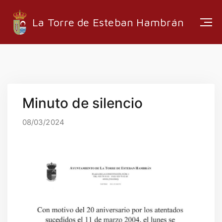
La Torre de Esteban Hambrán
ESTRUCTURA ADMINISTRATIVA
Minuto de silencio
EMPRESAS LOCALES
RUTAS Y SENDEROS
08/03/2024
MEDIA
INFORMACIÓN
EMPLEO