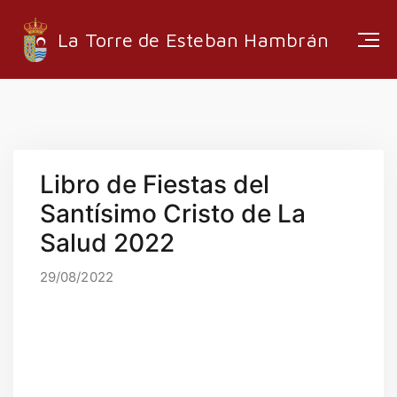
La Torre de Esteban Hambrán
ESTRUCTURA ADMINISTRATIVA
Libro de Fiestas del
EMPRESAS LOCALES
Santísimo Cristo de La
RUTAS Y SENDEROS
Salud 2022
MEDIA
29/08/2022
INFORMACIÓN
EMPLEO