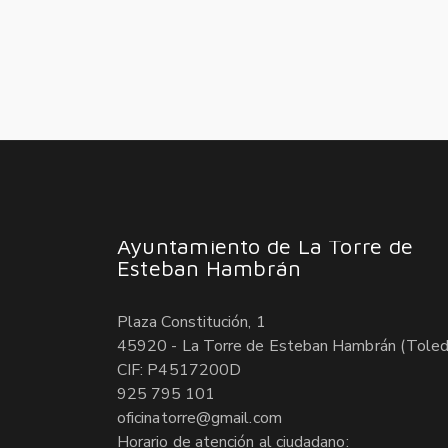
Ayuntamiento de La Torre de
Esteban Hambrán
Plaza Constitución, 1
45920 - La Torre de Esteban Hambrán (Toled
CIF: P4517200D
925 795 101
oficinatorre@gmail.com
Horario de atención al ciudadano: