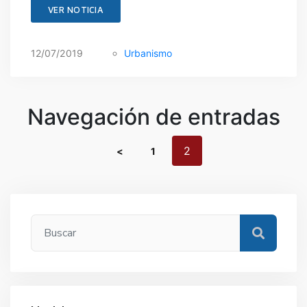
SANIDAD
VER NOTICIA
DEPORTES
URBANISMO
12/07/2019
Urbanismo
CULTURA
FESTEJOS
Navegación de entradas
CONSUMO
2
<
1