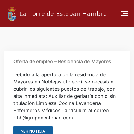
La Torre de Esteban Hambrán
ESTRUCTURA ADMINISTRATIVA
EMPRESAS LOCALES
Oferta de empleo – Residencia de Mayores
RUTAS Y SENDEROS
Debido a la apertura de la residencia de
MEDIA
Mayores en Noblejas (Toledo), se necesitan
cubrir los siguientes puestos de trabajo, con
alta inmediata: Auxiliar de geriatría con o sin
titulación Limpieza Cocina Lavandería
Enfermeros Médicos Currículum al correo
INFORMACIÓN
rrhh@grupocentenari.com
EMPLEO
VER NOTICIA