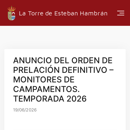
La Torre de Esteban Hambrán
ESTRUCTURA ADMINISTRATIVA
ANUNCIO DEL ORDEN DE
EMPRESAS LOCALES
PRELACIÓN DEFINITIVO –
RUTAS Y SENDEROS
MONITORES DE
MEDIA
CAMPAMENTOS.
TEMPORADA 2026
19/06/2026
INFORMACIÓN
EMPLEO