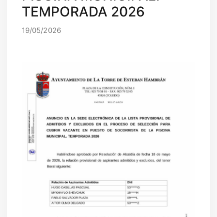
SANIDAD
TEMPORADA 2026
DEPORTES
19/05/2026
URBANISMO
CULTURA
FESTEJOS
CONSUMO