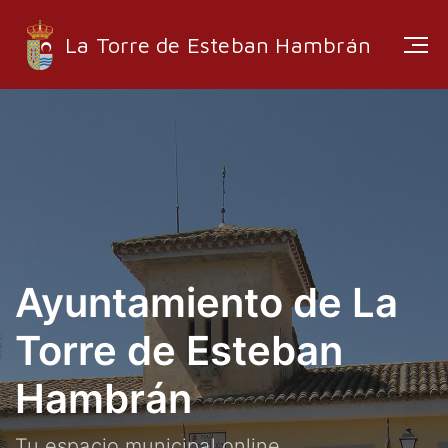
La Torre de Esteban Hambrán
ESTRUCTURA ADMINISTRATIVA
EMPRESAS LOCALES
RUTAS Y SENDEROS
MEDIA
Ayuntamiento de La
Torre de Esteban
Hambrán
INFORMACIÓN
EMPLEO
Tu espacio municipal online